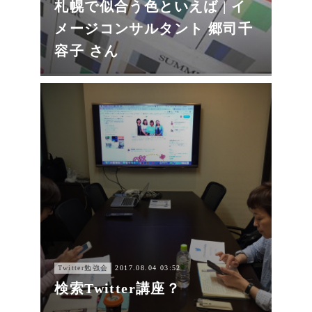
札幌で似合う色といえば | イ
メージコンサルタント 郷司千
容子 さん
Twitter勉強会
2017.08.04 03:52
検索Twitter講座？