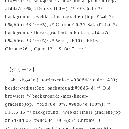
browsers */ background: -moz-linear-gradient(top,
#f4da7c 0%, #f6cc33 100%); /* FF3.6-15 */
background: -webkit-linear-gradient(top, #f4da7c
0%,#f6cc33 100%); /* Chrome10-25,Safari5.1-6 */
background: linear-gradient(to bottom, #f4da7c
0%,#f6cc33 100%); /* W3C, IE10+, FF16+,
Chrome26+, Opera12+, Safari7+ */ }
【グリーン】
.u-btn-bg-clr { border-color: #98d64d; color: #fff;
border-radius:5px; background:#98d64d; /* Old
browsers */ background: -moz-linear-
gradient(top, #b5d78d 0%, #98d64d 100%); /*
FF3.6-15 */ background: -webkit-linear-gradient(top,
#b5d78d 0%,#98d64d 100%); /* Chrome10-
25,Safari5.1-6 */ background: linear-gradient(to