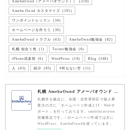
AmebaOwnd（アメーバオウンド））
(
350
)
Ameba Ownd カスタマイズ
(
191
)
ワンポイントレッスン
(
34
)
ホームページを作ろう
(
30
)
AmebaOwnd トラブル
(
43
)
AmebaOwnd勉強会
(
82
)
札幌 似合う色
(
1
)
Twitter勉強会
(
6
)
iPhone倶楽部
(
6
)
WordPress
(
10
)
Blog
(
348
)
人
(
43
)
紹介
(
85
)
#何もない空
(
11
)
札幌 AmebaOwnd アメーバオウンド 加藤敦志
札幌市を拠点に、全国・全世界対応で個人事
業主の方に「ホームページ作成とIT・Webサ
ポート」を行っております。smilefacotryten
加藤敦志です。/ ホームページ作成では主に
WordPress、AmebaOwndを使っています。