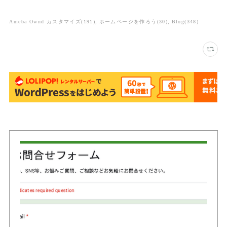
Ameba Ownd カスタマイズ
(
191
)
ホームページを作ろう
(
30
)
Blog
(
348
)