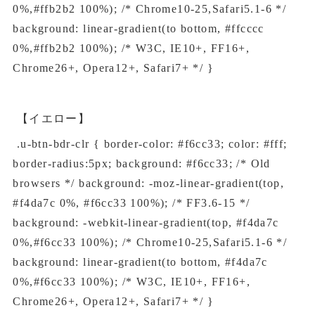
0%,#ffb2b2 100%); /* Chrome10-25,Safari5.1-6 */
background: linear-gradient(to bottom, #ffcccc
0%,#ffb2b2 100%); /* W3C, IE10+, FF16+,
Chrome26+, Opera12+, Safari7+ */ }
【イエロー】
.u-btn-bdr-clr { border-color: #f6cc33; color: #fff;
border-radius:5px; background: #f6cc33; /* Old
browsers */ background: -moz-linear-gradient(top,
#f4da7c 0%, #f6cc33 100%); /* FF3.6-15 */
background: -webkit-linear-gradient(top, #f4da7c
0%,#f6cc33 100%); /* Chrome10-25,Safari5.1-6 */
background: linear-gradient(to bottom, #f4da7c
0%,#f6cc33 100%); /* W3C, IE10+, FF16+,
Chrome26+, Opera12+, Safari7+ */ }