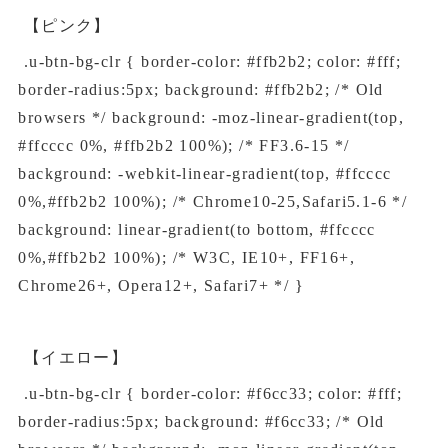
【ピンク】
.u-btn-bg-clr { border-color: #ffb2b2; color: #fff;
border-radius:5px; background: #ffb2b2; /* Old
browsers */ background: -moz-linear-gradient(top,
#ffcccc 0%, #ffb2b2 100%); /* FF3.6-15 */
background: -webkit-linear-gradient(top, #ffcccc
0%,#ffb2b2 100%); /* Chrome10-25,Safari5.1-6 */
background: linear-gradient(to bottom, #ffcccc
0%,#ffb2b2 100%); /* W3C, IE10+, FF16+,
Chrome26+, Opera12+, Safari7+ */ }
【イエロー】
.u-btn-bg-clr { border-color: #f6cc33; color: #fff;
border-radius:5px; background: #f6cc33; /* Old