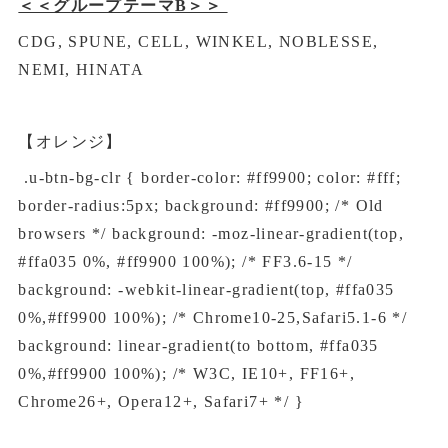
＜＜グループテーマB＞＞
CDG, SPUNE, CELL, WINKEL, NOBLESSE,
NEMI, HINATA
【オレンジ】
.u-btn-bg-clr { border-color: #ff9900; color: #fff;
border-radius:5px; background: #ff9900; /* Old
browsers */ background: -moz-linear-gradient(top,
#ffa035 0%, #ff9900 100%); /* FF3.6-15 */
background: -webkit-linear-gradient(top, #ffa035
0%,#ff9900 100%); /* Chrome10-25,Safari5.1-6 */
background: linear-gradient(to bottom, #ffa035
0%,#ff9900 100%); /* W3C, IE10+, FF16+,
Chrome26+, Opera12+, Safari7+ */ }