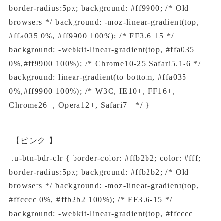
border-radius:5px; background: #ff9900; /* Old
browsers */ background: -moz-linear-gradient(top,
#ffa035 0%, #ff9900 100%); /* FF3.6-15 */
background: -webkit-linear-gradient(top, #ffa035
0%,#ff9900 100%); /* Chrome10-25,Safari5.1-6 */
background: linear-gradient(to bottom, #ffa035
0%,#ff9900 100%); /* W3C, IE10+, FF16+,
Chrome26+, Opera12+, Safari7+ */ }
【ピンク 】
.u-btn-bdr-clr { border-color: #ffb2b2; color: #fff;
border-radius:5px; background: #ffb2b2; /* Old
browsers */ background: -moz-linear-gradient(top,
#ffcccc 0%, #ffb2b2 100%); /* FF3.6-15 */
background: -webkit-linear-gradient(top, #ffcccc