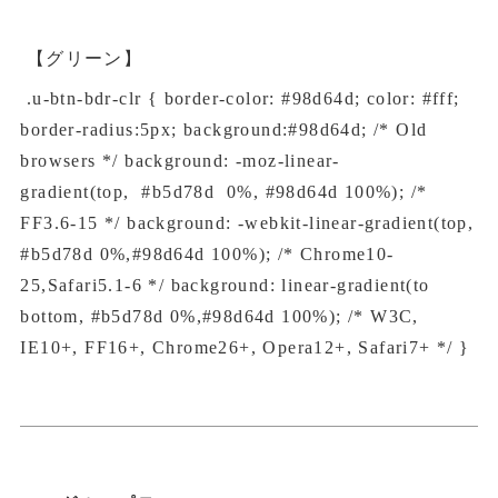
【グリーン】
.u-btn-bdr-clr { border-color: #98d64d; color: #fff;
border-radius:5px; background:#98d64d; /* Old
browsers */ background: -moz-linear-
gradient(top, #b5d78d 0%, #98d64d 100%); /*
FF3.6-15 */ background: -webkit-linear-gradient(top,
#b5d78d 0%,#98d64d 100%); /* Chrome10-
25,Safari5.1-6 */ background: linear-gradient(to
bottom, #b5d78d 0%,#98d64d 100%); /* W3C,
IE10+, FF16+, Chrome26+, Opera12+, Safari7+ */ }