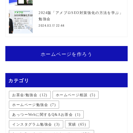
2024版「アメブロSEO対策強化の方法を学ぶ」
勉強会
2024.03.17 22:44
ホームページを作ろう
カテゴリ
お茶会/勉強会
(
12
)
ホームページ相談
(
5
)
ホームページ勉強会
(
7
)
あっつーWebに関するQ&Aお茶会
(
1
)
インスタグラム勉強会
(
3
)
実績
(
65
)