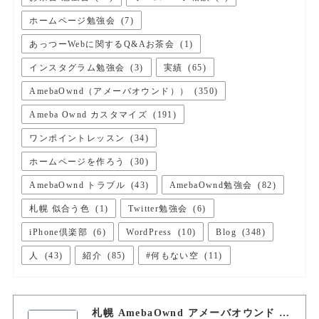
ホームページ勉強会
(
7
)
あっつーWebに関するQ&Aお茶会
(
1
)
インスタグラム勉強会
(
3
)
実績
(
65
)
AmebaOwnd（アメーバオウンド））
(
350
)
Ameba Ownd カスタマイズ
(
191
)
ワンポイントレッスン
(
34
)
ホームページを作ろう
(
30
)
AmebaOwnd トラブル
(
43
)
AmebaOwnd勉強会
(
82
)
札幌 似合う色
(
1
)
Twitter勉強会
(
6
)
iPhone倶楽部
(
6
)
WordPress
(
10
)
Blog
(
348
)
人
(
43
)
紹介
(
85
)
#何もない空
(
11
)
札幌 AmebaOwnd アメーバオウンド 加藤敦志