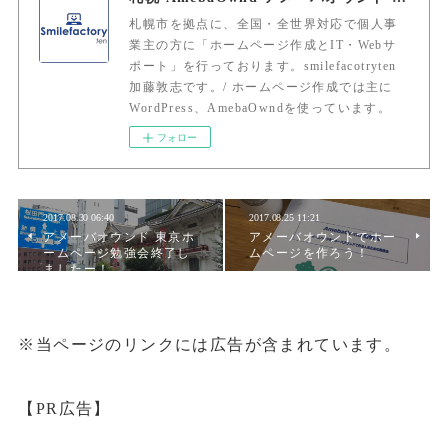
札幌市を拠点に、全国・全世界対応で個人事
業主の方に「ホームページ作成とIT・Webサ
ポート」を行っております。smilefacotryten
加藤敦志です。/ ホームページ作成では主に
WordPress、AmebaOwndを使っています。
フォロー
2017.08.30 06:40
2017.08.25 11:21
アメーバオウンド 東京ホ
アメーバオウンドでホー
ームページ勉強会終了し
ムページを作ろう！
ましたー！
※当ページのリンクには広告が含まれています。
【PR広告】