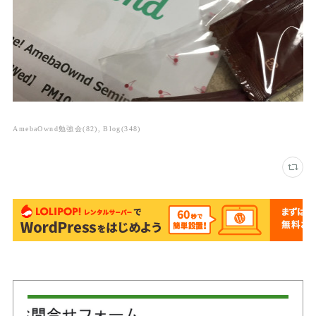
AmebaOwnd勉強会
(
82
)
Blog
(
348
)