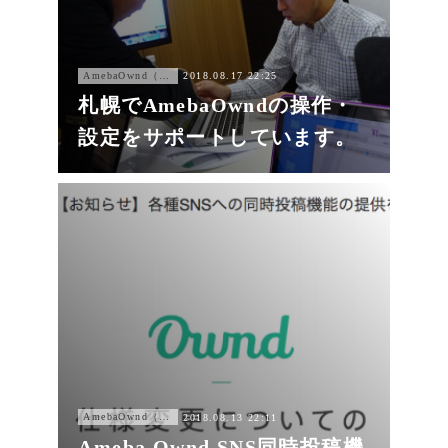
AmebaOwnd（アメーバオウンド））
2018.08.17 22:25
札幌でAmebaOwndの操作・
設定をサポートしています。
AmebaOwnd（アメーバオウンド））
2018.08.13 22:11
Ameba Ownd SNS同時投稿機