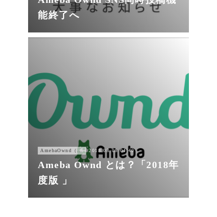
能終了へ
AmebaOwnd（アメーバオウンド））
2018.08.08 04:40
Ameba Ownd とは？「2018年
度版 」