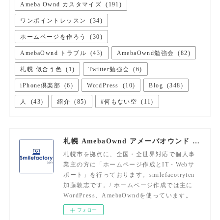
Ameba Ownd カスタマイズ
(
191
)
ワンポイントレッスン
(
34
)
ホームページを作ろう
(
30
)
AmebaOwnd トラブル
(
43
)
AmebaOwnd勉強会
(
82
)
札幌 似合う色
(
1
)
Twitter勉強会
(
6
)
iPhone倶楽部
(
6
)
WordPress
(
10
)
Blog
(
348
)
人
(
43
)
紹介
(
85
)
#何もない空
(
11
)
札幌 AmebaOwnd アメーバオウンド 加藤敦志
札幌市を拠点に、全国・全世界対応で個人事
業主の方に「ホームページ作成とIT・Webサ
ポート」を行っております。smilefacotryten
加藤敦志です。/ ホームページ作成では主に
WordPress、AmebaOwndを使っています。
フォロー