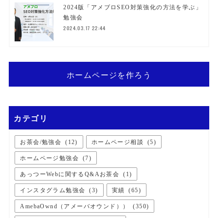
2024版「アメブロSEO対策強化の方法を学ぶ」
勉強会
2024.03.17 22:44
ホームページを作ろう
カテゴリ
お茶会/勉強会
(
12
)
ホームページ相談
(
5
)
ホームページ勉強会
(
7
)
あっつーWebに関するQ&Aお茶会
(
1
)
インスタグラム勉強会
(
3
)
実績
(
65
)
AmebaOwnd（アメーバオウンド））
(
350
)