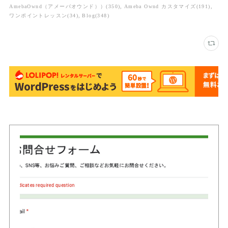
AmebaOwnd（アメーバオウンド））
(
350
)
Ameba Ownd カスタマイズ
(
191
)
ワンポイントレッスン
(
34
)
Blog
(
348
)