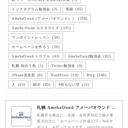
インスタグラム勉強会
(
3
)
実績
(
65
)
AmebaOwnd（アメーバオウンド））
(
350
)
Ameba Ownd カスタマイズ
(
191
)
ワンポイントレッスン
(
34
)
ホームページを作ろう
(
30
)
AmebaOwnd トラブル
(
43
)
AmebaOwnd勉強会
(
82
)
札幌 似合う色
(
1
)
Twitter勉強会
(
6
)
iPhone倶楽部
(
6
)
WordPress
(
10
)
Blog
(
348
)
人
(
43
)
紹介
(
85
)
#何もない空
(
11
)
札幌 AmebaOwnd アメーバオウンド 加藤敦志
札幌市を拠点に、全国・全世界対応で個人事
業主の方に「ホームページ作成とIT・Webサ
ポート」を行っております。smilefacotryten