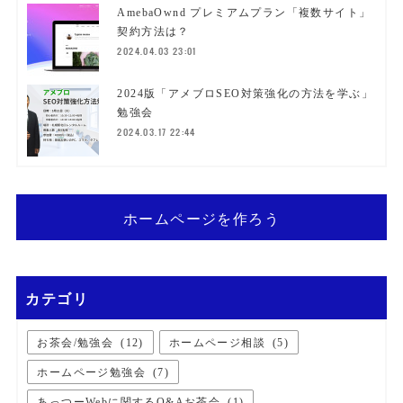
AmebaOwnd プレミアムプラン「複数サイト」
契約方法は？
2024.04.03 23:01
2024版「アメブロSEO対策強化の方法を学ぶ」
勉強会
2024.03.17 22:44
ホームページを作ろう
カテゴリ
お茶会/勉強会
(
12
)
ホームページ相談
(
5
)
ホームページ勉強会
(
7
)
あっつーWebに関するQ&Aお茶会
(
1
)