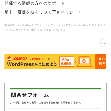
開催する講師の方へのサポート！
是非一度足を運んでみて下さいませー！
実績
(
65
)
AmebaOwnd（アメーバオウンド））
(
350
)
Ameba Ownd カスタマイ
ズ
(
191
)
Blog
(
348
)
紹介
(
85
)
#何もない空
(
11
)