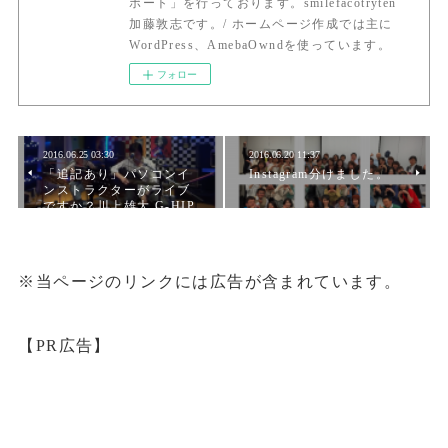
ポート」を行っております。smilefacotryten
加藤敦志です。/ ホームページ作成では主に
WordPress、AmebaOwndを使っています。
フォロー
2016.06.25 03:30
2016.06.20 11:37
「追記あり」パソコンイ
Instagram分けました。
ンストラクターがライブ
ですか？川上雄大 G-HIP
※当ページのリンクには広告が含まれています。
【PR広告】