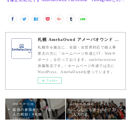
札幌 AmebaOwnd アメーバオウンド 加藤敦志
札幌市を拠点に、全国・全世界対応で個人事
業主の方に「ホームページ作成とIT・Webサ
ポート」を行っております。smilefacotryten
加藤敦志です。/ ホームページ作成では主に
WordPress、AmebaOwndを使っています。
フォロー
2016.06.07 11:34
2016.06.06 06:40
最強の参加者たち（５０
こんなにも違うのか？50
人の精鋭）#札幌
人人の志
20160605