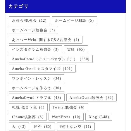
カテゴリ
お茶会/勉強会
(
12
)
ホームページ相談
(
5
)
ホームページ勉強会
(
7
)
あっつーWebに関するQ&Aお茶会
(
1
)
インスタグラム勉強会
(
3
)
実績
(
65
)
AmebaOwnd（アメーバオウンド））
(
350
)
Ameba Ownd カスタマイズ
(
191
)
ワンポイントレッスン
(
34
)
ホームページを作ろう
(
30
)
AmebaOwnd トラブル
(
43
)
AmebaOwnd勉強会
(
82
)
札幌 似合う色
(
1
)
Twitter勉強会
(
6
)
iPhone倶楽部
(
6
)
WordPress
(
10
)
Blog
(
348
)
人
(
43
)
紹介
(
85
)
#何もない空
(
11
)