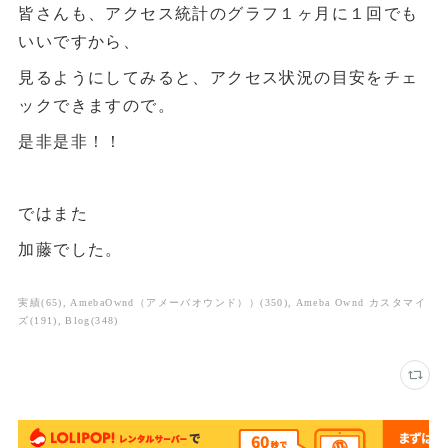
皆さんも、アクセス統計のグラフ１ヶ月に１回でも
いいですから、
見るようにしてみると、アクセス状況の目安をチェ
ックできますので。
是非是非！！
ではまた
加藤でした。
実績
(
65
)
AmebaOwnd（アメーバオウンド））
(
350
)
Ameba Ownd カスタマイ
ズ
(
191
)
Blog
(
348
)