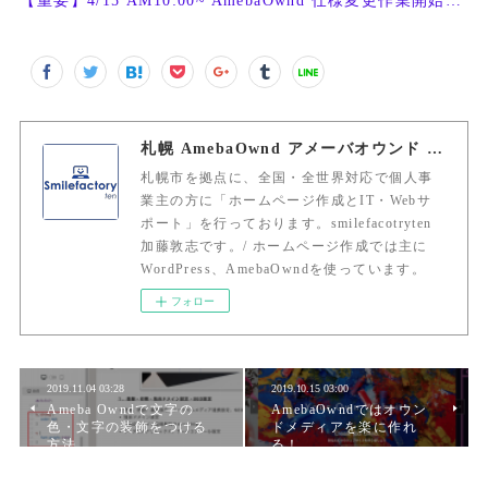
【重要】4/15 AM10:00~ AmebaOwnd 仕様変更作業開始予定
札幌 AmebaOwnd アメーバオウンド 加藤敦志
札幌市を拠点に、全国・全世界対応で個人事
業主の方に「ホームページ作成とIT・Webサ
ポート」を行っております。smilefacotryten
加藤敦志です。/ ホームページ作成では主に
WordPress、AmebaOwndを使っています。
フォロー
2019.11.04 03:28
2019.10.15 03:00
Ameba Owndで文字の
AmebaOwndではオウン
色・文字の装飾をつける
ドメディアを楽に作れ
方法
る！