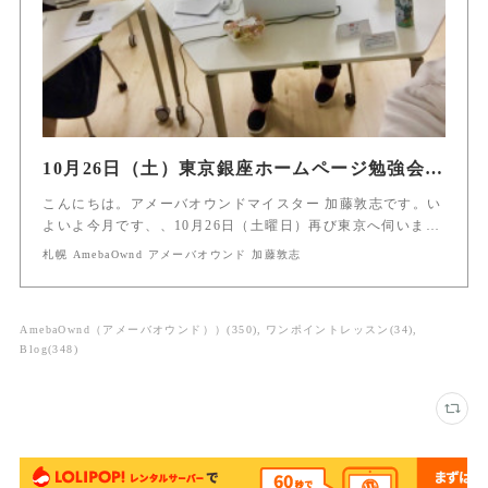
10月26日（土）東京銀座ホームページ勉強会開催
こんにちは。アメーバオウンドマイスター 加藤敦志です。い
よいよ今月です、、10月26日（土曜日）再び東京へ伺いま…
札幌 AmebaOwnd アメーバオウンド 加藤敦志
AmebaOwnd（アメーバオウンド））
(
350
)
ワンポイントレッスン
(
34
)
Blog
(
348
)