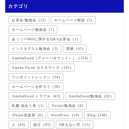
カテゴリ
お茶会/勉強会
(
12
)
ホームページ相談
(
5
)
ホームページ勉強会
(
7
)
あっつーWebに関するQ&Aお茶会
(
1
)
インスタグラム勉強会
(
3
)
実績
(
65
)
AmebaOwnd（アメーバオウンド））
(
350
)
Ameba Ownd カスタマイズ
(
191
)
ワンポイントレッスン
(
34
)
ホームページを作ろう
(
30
)
AmebaOwnd トラブル
(
43
)
AmebaOwnd勉強会
(
82
)
札幌 似合う色
(
1
)
Twitter勉強会
(
6
)
iPhone倶楽部
(
6
)
WordPress
(
10
)
Blog
(
348
)
人
(
43
)
紹介
(
85
)
#何もない空
(
11
)