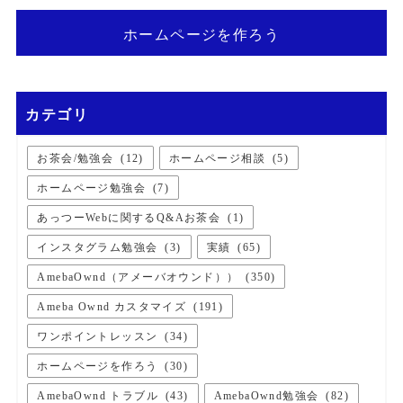
ホームページを作ろう
カテゴリ
お茶会/勉強会
(
12
)
ホームページ相談
(
5
)
ホームページ勉強会
(
7
)
あっつーWebに関するQ&Aお茶会
(
1
)
インスタグラム勉強会
(
3
)
実績
(
65
)
AmebaOwnd（アメーバオウンド））
(
350
)
Ameba Ownd カスタマイズ
(
191
)
ワンポイントレッスン
(
34
)
ホームページを作ろう
(
30
)
AmebaOwnd トラブル
(
43
)
AmebaOwnd勉強会
(
82
)