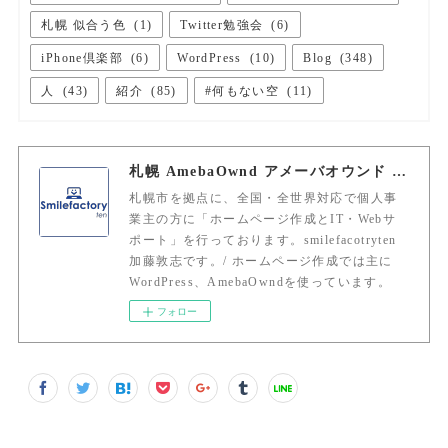
札幌 似合う色
(
1
)
Twitter勉強会
(
6
)
iPhone倶楽部
(
6
)
WordPress
(
10
)
Blog
(
348
)
人
(
43
)
紹介
(
85
)
#何もない空
(
11
)
札幌 AmebaOwnd アメーバオウンド 加藤敦志
札幌市を拠点に、全国・全世界対応で個人事
業主の方に「ホームページ作成とIT・Webサ
ポート」を行っております。smilefacotryten
加藤敦志です。/ ホームページ作成では主に
WordPress、AmebaOwndを使っています。
フォロー