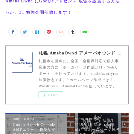
Ameba Ownd にGoogleアドセンス 広告を設置する方法・条件
7/27、31 勉強会開催致します！
札幌 AmebaOwnd アメーバオウンド 加藤敦志
札幌市を拠点に、全国・全世界対応で個人事
業主の方に「ホームページ作成とIT・Webサ
ポート」を行っております。smilefacotryten
加藤敦志です。/ ホームページ作成では主に
WordPress、AmebaOwndを使っています。
フォロー
2019.01.17 00:54
2019.01.09 10:29
Google Search Console
2019年1月25日（金曜
AMPエラー 「推奨サイ
日） 新ホームページ勉強