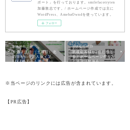
ポート」を行っております。smilefacotryten
加藤敦志です。/ ホームページ作成では主に
WordPress、AmebaOwndを使っています。
フォロー
2018.06.23 22:47
2018.02.22 07:23
６月２３日 （土曜日）北
新規顧客様が2倍に増え
の街から☆三人ライブ
る！ホームページ作り方
LIVE終了！！渡辺淳一…
と活用法勉強会
※当ページのリンクには広告が含まれています。
【PR広告】