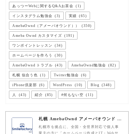
あっつーWebに関するQ&Aお茶会
(
1
)
インスタグラム勉強会
(
3
)
実績
(
65
)
AmebaOwnd（アメーバオウンド））
(
350
)
Ameba Ownd カスタマイズ
(
191
)
ワンポイントレッスン
(
34
)
ホームページを作ろう
(
30
)
AmebaOwnd トラブル
(
43
)
AmebaOwnd勉強会
(
82
)
札幌 似合う色
(
1
)
Twitter勉強会
(
6
)
iPhone倶楽部
(
6
)
WordPress
(
10
)
Blog
(
348
)
人
(
43
)
紹介
(
85
)
#何もない空
(
11
)
札幌 AmebaOwnd アメーバオウンド 加藤敦志
札幌市を拠点に、全国・全世界対応で個人事
業主の方に「ホームページ作成とIT・Webサ