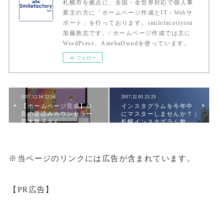
札幌市を拠点に、全国・全世界対応で個人事
業主の方に「ホームページ作成とIT・Webサ
ポート」を行っております。smilefacotryten
加藤敦志です。/ ホームページ作成では主に
WordPress、AmebaOwndを使っています。
フォロー
2017.12.14 22:54
2017.12.03 22:23
【ホームページ完成】奈
インスタグラムを今年中
良の星読みカウンセラー
にマスターしませんか？ |
荒木舞子さん
札幌インスタグラム勉…
※当ページのリンクには広告が含まれています。
【PR広告】