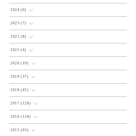
(
1
)
2024
(
6
)
(
1
)
2023
(
7
)
(
2
)
(
1
)
2022
(
8
)
(
3
)
(
3
)
(
1
)
2021
(
4
)
(
1
)
(
1
)
(
2
)
2020
(
19
)
(
1
)
(
1
)
(
1
)
(
1
)
2019
(
37
)
(
1
)
(
2
)
(
1
)
(
1
)
(
4
)
2018
(
45
)
(
2
)
(
1
)
(
4
)
(
4
)
2017
(
128
)
(
1
)
(
1
)
(
4
)
(
2
)
(
4
)
2016
(
136
)
(
1
)
(
3
)
(
3
)
(
4
)
(
12
)
2015
(
63
)