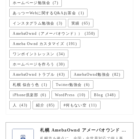
ホームページ勉強会
(
7
)
あっつーWebに関するQ&Aお茶会
(
1
)
インスタグラム勉強会
(
3
)
実績
(
65
)
AmebaOwnd（アメーバオウンド））
(
350
)
Ameba Ownd カスタマイズ
(
191
)
ワンポイントレッスン
(
34
)
ホームページを作ろう
(
30
)
AmebaOwnd トラブル
(
43
)
AmebaOwnd勉強会
(
82
)
札幌 似合う色
(
1
)
Twitter勉強会
(
6
)
iPhone倶楽部
(
6
)
WordPress
(
10
)
Blog
(
348
)
人
(
43
)
紹介
(
85
)
#何もない空
(
11
)
札幌 AmebaOwnd アメーバオウンド 加藤敦志
札幌市を拠点に、全国・全世界対応で個人事