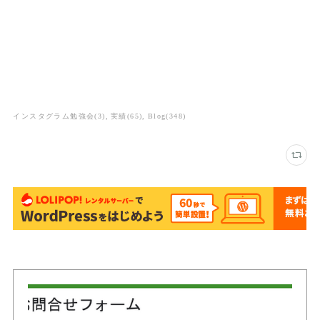
インスタグラム勉強会
(
3
)
実績
(
65
)
Blog
(
348
)