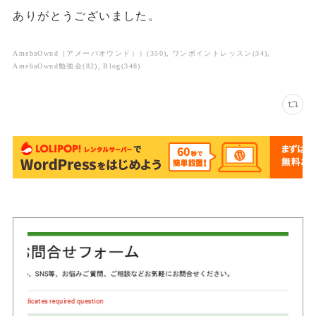
ありがとうございました。
AmebaOwnd（アメーバオウンド））
(
350
)
ワンポイントレッスン
(
34
)
AmebaOwnd勉強会
(
82
)
Blog
(
348
)