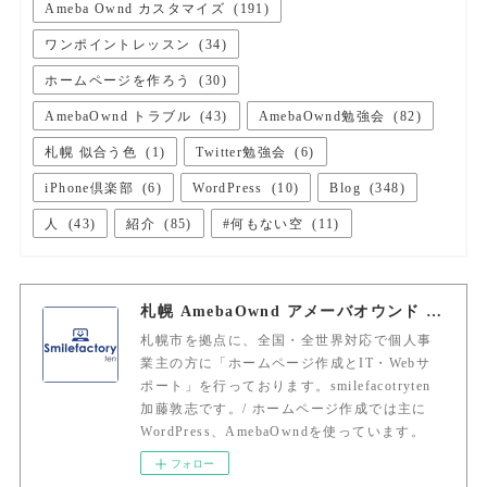
Ameba Ownd カスタマイズ
(
191
)
ワンポイントレッスン
(
34
)
ホームページを作ろう
(
30
)
AmebaOwnd トラブル
(
43
)
AmebaOwnd勉強会
(
82
)
札幌 似合う色
(
1
)
Twitter勉強会
(
6
)
iPhone倶楽部
(
6
)
WordPress
(
10
)
Blog
(
348
)
人
(
43
)
紹介
(
85
)
#何もない空
(
11
)
札幌 AmebaOwnd アメーバオウンド 加藤敦志
札幌市を拠点に、全国・全世界対応で個人事
業主の方に「ホームページ作成とIT・Webサ
ポート」を行っております。smilefacotryten
加藤敦志です。/ ホームページ作成では主に
WordPress、AmebaOwndを使っています。
フォロー