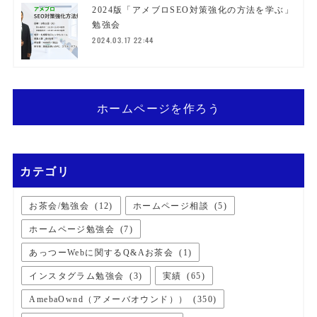
2024版「アメブロSEO対策強化の方法を学ぶ」
勉強会
2024.03.17 22:44
ホームページを作ろう
カテゴリ
お茶会/勉強会
(
12
)
ホームページ相談
(
5
)
ホームページ勉強会
(
7
)
あっつーWebに関するQ&Aお茶会
(
1
)
インスタグラム勉強会
(
3
)
実績
(
65
)
AmebaOwnd（アメーバオウンド））
(
350
)