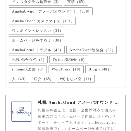
インスタグラム勉強会
(
3
)
実績
(
65
)
AmebaOwnd（アメーバオウンド））
(
350
)
Ameba Ownd カスタマイズ
(
191
)
ワンポイントレッスン
(
34
)
ホームページを作ろう
(
30
)
AmebaOwnd トラブル
(
43
)
AmebaOwnd勉強会
(
82
)
札幌 似合う色
(
1
)
Twitter勉強会
(
6
)
iPhone倶楽部
(
6
)
WordPress
(
10
)
Blog
(
348
)
人
(
43
)
紹介
(
85
)
#何もない空
(
11
)
札幌 AmebaOwnd アメーバオウンド 加藤敦志
札幌市を拠点に、全国・全世界対応で個人事
業主の方に「ホームページ作成とIT・Webサ
ポート」を行っております。smilefacotryten
加藤敦志です。/ ホームページ作成では主に