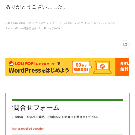
ありがとうございました。
AmebaOwnd（アメーバオウンド））
(
350
)
ワンポイントレッスン
(
34
)
AmebaOwnd勉強会
(
82
)
Blog
(
348
)