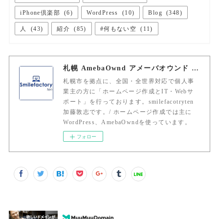
iPhone倶楽部
(
6
)
WordPress
(
10
)
Blog
(
348
)
人
(
43
)
紹介
(
85
)
#何もない空
(
11
)
札幌 AmebaOwnd アメーバオウンド 加藤敦志
札幌市を拠点に、全国・全世界対応で個人事
業主の方に「ホームページ作成とIT・Webサ
ポート」を行っております。smilefacotryten
加藤敦志です。/ ホームページ作成では主に
WordPress、AmebaOwndを使っています。
フォロー