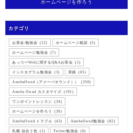
ホームページを作ろう
カテゴリ
お茶会/勉強会
(
12
)
ホームページ相談
(
5
)
ホームページ勉強会
(
7
)
あっつーWebに関するQ&Aお茶会
(
1
)
インスタグラム勉強会
(
3
)
実績
(
65
)
AmebaOwnd（アメーバオウンド））
(
350
)
Ameba Ownd カスタマイズ
(
191
)
ワンポイントレッスン
(
34
)
ホームページを作ろう
(
30
)
AmebaOwnd トラブル
(
43
)
AmebaOwnd勉強会
(
82
)
札幌 似合う色
(
1
)
Twitter勉強会
(
6
)