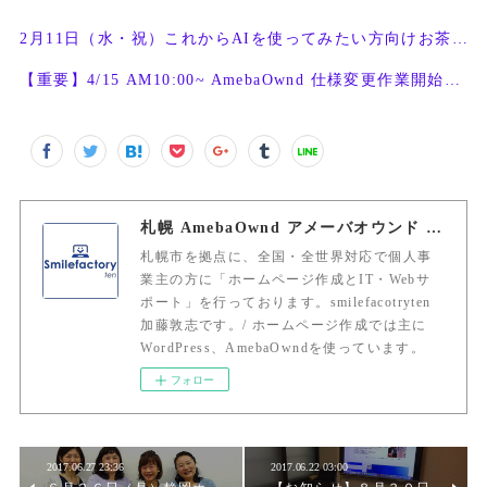
2月11日（水・祝）これからAIを使ってみたい方向けお茶会開催
【重要】4/15 AM10:00~ AmebaOwnd 仕様変更作業開始予定
札幌 AmebaOwnd アメーバオウンド 加藤敦志
札幌市を拠点に、全国・全世界対応で個人事
業主の方に「ホームページ作成とIT・Webサ
ポート」を行っております。smilefacotryten
加藤敦志です。/ ホームページ作成では主に
WordPress、AmebaOwndを使っています。
フォロー
2017.06.27 23:36
2017.06.22 03:00