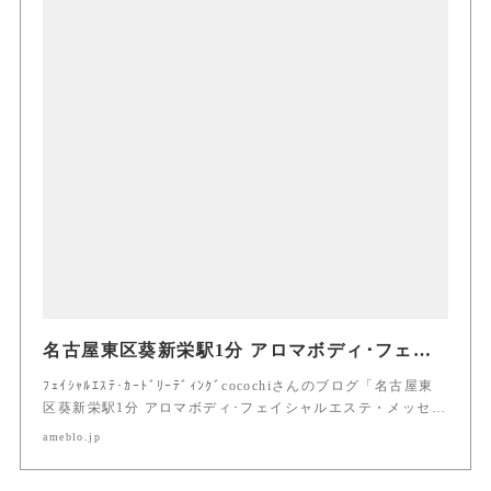
名古屋東区葵新栄駅1分 アロマボディ･フェイシャルエステ・メッセージカードリーディング･･･『cocochi』
ﾌｪｲｼｬﾙｴｽﾃ･ｶｰﾄﾞﾘｰﾃﾞｨﾝｸﾞcocochiさんのブログ「名古屋東
区葵新栄駅1分 アロマボディ･フェイシャルエステ・メッセ…
ameblo.jp