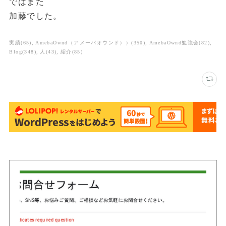
ではまた
加藤でした。
実績
(
65
)
AmebaOwnd（アメーバオウンド））
(
350
)
AmebaOwnd勉強会
(
82
)
Blog
(
348
)
人
(
43
)
紹介
(
85
)