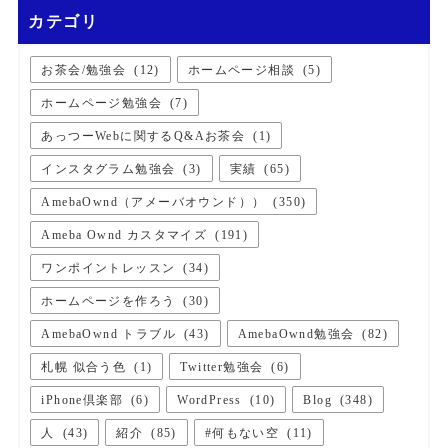
カテゴリ
お茶会/勉強会
(
12
)
ホームページ相談
(
5
)
ホームページ勉強会
(
7
)
あっつーWebに関するQ&Aお茶会
(
1
)
インスタグラム勉強会
(
3
)
実績
(
65
)
AmebaOwnd（アメーバオウンド））
(
350
)
Ameba Ownd カスタマイズ
(
191
)
ワンポイントレッスン
(
34
)
ホームページを作ろう
(
30
)
AmebaOwnd トラブル
(
43
)
AmebaOwnd勉強会
(
82
)
札幌 似合う色
(
1
)
Twitter勉強会
(
6
)
iPhone倶楽部
(
6
)
WordPress
(
10
)
Blog
(
348
)
人
(
43
)
紹介
(
85
)
#何もない空
(
11
)