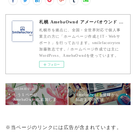
札幌 AmebaOwnd アメーバオウンド 加藤敦志
札幌市を拠点に、全国・全世界対応で個人事
業主の方に「ホームページ作成とIT・Webサ
ポート」を行っております。smilefacotryten
加藤敦志です。/ ホームページ作成では主に
WordPress、AmebaOwndを使っています。
フォロー
2015.04.03 03:05
2015.03.31 03:05
もう１ページ
AmebaOwndを登録から
AmebaOwndに追加しま
開設までの方法
した。
※当ページのリンクには広告が含まれています。