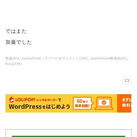
ではまた
加藤でした
実績
(
65
)
AmebaOwnd（アメーバオウンド））
(
350
)
AmebaOwnd勉強会
(
82
)
Blog
(
348
)