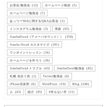
お茶会/勉強会
(
12
)
ホームページ相談
(
5
)
ホームページ勉強会
(
7
)
あっつーWebに関するQ&Aお茶会
(
1
)
インスタグラム勉強会
(
3
)
実績
(
65
)
AmebaOwnd（アメーバオウンド））
(
350
)
Ameba Ownd カスタマイズ
(
191
)
ワンポイントレッスン
(
34
)
ホームページを作ろう
(
30
)
AmebaOwnd トラブル
(
43
)
AmebaOwnd勉強会
(
82
)
札幌 似合う色
(
1
)
Twitter勉強会
(
6
)
iPhone倶楽部
(
6
)
WordPress
(
10
)
Blog
(
348
)
人
(
43
)
紹介
(
85
)
#何もない空
(
11
)