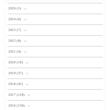
2026
(
1
)
(
1
)
2024
(
6
)
(
1
)
2023
(
7
)
(
2
)
(
1
)
2022
(
8
)
(
3
)
(
3
)
(
1
)
2021
(
4
)
(
1
)
(
1
)
(
2
)
2020
(
19
)
(
1
)
(
1
)
(
1
)
(
1
)
2019
(
37
)
(
1
)
(
2
)
(
1
)
(
1
)
(
4
)
2018
(
45
)
(
2
)
(
1
)
(
4
)
(
4
)
2017
(
128
)
(
1
)
(
1
)
(
4
)
(
2
)
(
4
)
2016
(
136
)