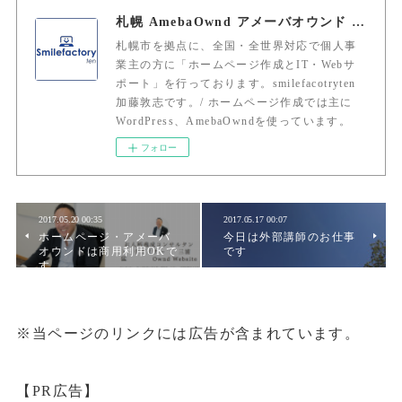
札幌 AmebaOwnd アメーバオウンド 加藤敦志
札幌市を拠点に、全国・全世界対応で個人事
業主の方に「ホームページ作成とIT・Webサ
ポート」を行っております。smilefacotryten
加藤敦志です。/ ホームページ作成では主に
WordPress、AmebaOwndを使っています。
フォロー
2017.05.20 00:35
2017.05.17 00:07
ホームページ・アメーバ
今日は外部講師のお仕事
オウンドは商用利用OKで
です
す
※当ページのリンクには広告が含まれています。
【PR広告】