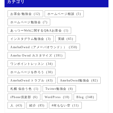
カテゴリ
お茶会/勉強会
(
12
)
ホームページ相談
(
5
)
ホームページ勉強会
(
7
)
あっつーWebに関するQ&Aお茶会
(
1
)
インスタグラム勉強会
(
3
)
実績
(
65
)
AmebaOwnd（アメーバオウンド））
(
350
)
Ameba Ownd カスタマイズ
(
191
)
ワンポイントレッスン
(
34
)
ホームページを作ろう
(
30
)
AmebaOwnd トラブル
(
43
)
AmebaOwnd勉強会
(
82
)
札幌 似合う色
(
1
)
Twitter勉強会
(
6
)
iPhone倶楽部
(
6
)
WordPress
(
10
)
Blog
(
348
)
人
(
43
)
紹介
(
85
)
#何もない空
(
11
)