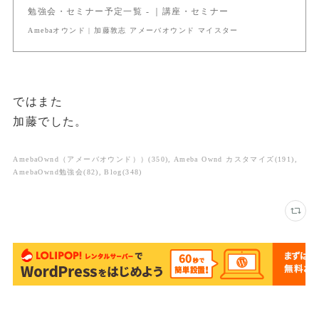
勉強会・セミナー予定一覧 - ｜講座・セミナー
Amebaオウンド | 加藤敦志 アメーバオウンド マイスター
ではまた
加藤でした。
AmebaOwnd（アメーバオウンド））
(
350
)
Ameba Ownd カスタマイズ
(
191
)
AmebaOwnd勉強会
(
82
)
Blog
(
348
)