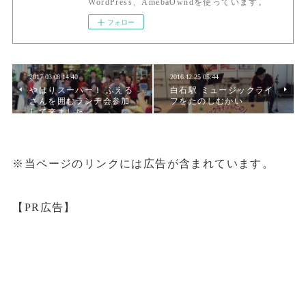
WordPress、AmebaOwndを使っています。
フォロー
2017.03.08 14:40
2016.12.25 05:44
やはりスーパー！ ふえる
白石駅 ミュージックライ
さんを囲むランチ会参加
フをたのしむかい
して来ました
※当ページのリンクには広告が含まれています。
【PR広告】