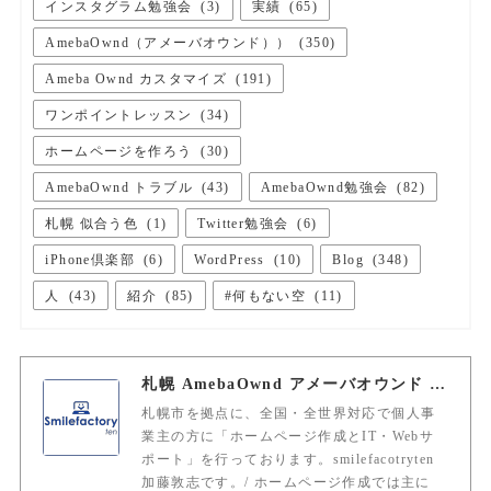
インスタグラム勉強会
(
3
)
実績
(
65
)
AmebaOwnd（アメーバオウンド））
(
350
)
Ameba Ownd カスタマイズ
(
191
)
ワンポイントレッスン
(
34
)
ホームページを作ろう
(
30
)
AmebaOwnd トラブル
(
43
)
AmebaOwnd勉強会
(
82
)
札幌 似合う色
(
1
)
Twitter勉強会
(
6
)
iPhone倶楽部
(
6
)
WordPress
(
10
)
Blog
(
348
)
人
(
43
)
紹介
(
85
)
#何もない空
(
11
)
札幌 AmebaOwnd アメーバオウンド 加藤敦志
札幌市を拠点に、全国・全世界対応で個人事
業主の方に「ホームページ作成とIT・Webサ
ポート」を行っております。smilefacotryten
加藤敦志です。/ ホームページ作成では主に