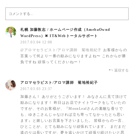
札幌 加藤敦志 / ホームページ作成（AmebaOwnd
WordPress）✖︎ IT&Webトータルサポート
2017.03.04 12:08
@
アロマセラピスト/アロマ講師 菊地裕紀子
お客様からの
言葉って何より一番の励みになりますよね〜 これからが勝
負ですね 頑張ってくださいねー！
返信する
アロマセラピスト/アロマ講師 菊地裕紀子
2017.03.03 23:37
加藤さん！ ありがとうございます！ みなさんに見て頂けて
励みになります！ 昨日はお店でナイトワークをしていたの
ですが、そのお客様が、『MoonLeafさんの素敵な香りで
も、ゆきこさんじゃなければ立ち寄ってなかったとら思い
ます』と嬉しいお言葉を下さいました。 皆様からの一言、
ひとことが、とても励みになり頑張れています。 まだまだ
道のりは長いですが、夢を追いかけて頑張り続けたいと思