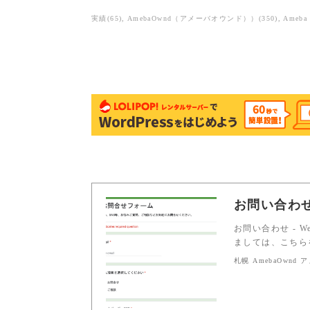
実績
(
65
)
AmebaOwnd（アメーバオウンド））
(
350
)
Ameb
お問い合わ
お問い合わせ - 
ましては、こちら
札幌 AmebaOwnd