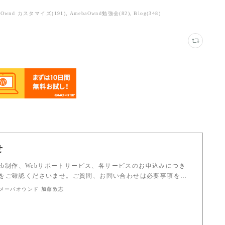
a Ownd カスタマイズ
(
191
)
AmebaOwnd勉強会
(
82
)
Blog
(
348
)
せ
Web制作、Webサポートサービス、各サービスのお申込みにつき
をご確認くださいませ。ご質問、お問い合わせは必要事項を…
 アメーバオウンド 加藤敦志