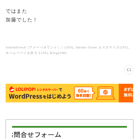
ではまた
加藤でした！
AmebaOwnd（アメーバオウンド））
(
350
)
Ameba Ownd カスタマイズ
(
191
)
ホームページを作ろう
(
30
)
Blog
(
348
)