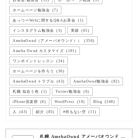
ホームページ勉強会
(
7
)
あっつーWebに関するQ&Aお茶会
(
1
)
インスタグラム勉強会
(
3
)
実績
(
65
)
AmebaOwnd（アメーバオウンド））
(
350
)
Ameba Ownd カスタマイズ
(
191
)
ワンポイントレッスン
(
34
)
ホームページを作ろう
(
30
)
AmebaOwnd トラブル
(
43
)
AmebaOwnd勉強会
(
82
)
札幌 似合う色
(
1
)
Twitter勉強会
(
6
)
iPhone倶楽部
(
6
)
WordPress
(
10
)
Blog
(
348
)
人
(
43
)
紹介
(
85
)
#何もない空
(
11
)
札幌 AmebaOwnd アメーバオウンド 加藤敦志