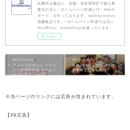
札幌市を拠点に、全国・全世界対応で個人事
業主の方に「ホームページ作成とIT・Webサ
ポート」を行っております。smilefacotryten
加藤敦志です。/ ホームページ作成では主に
WordPress、AmebaOwndを使っています。
フォロー
2017.02.19 14:18
2017.02.15 06:47
アメーバオウンド ページ
札幌SNSランチ会 第6回
ャーを消す方法 ホームペ
無事終了しました！
ージを作ろうVol17
※当ページのリンクには広告が含まれています。
【PR広告】