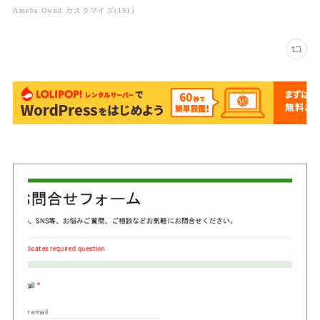
Ameba Ownd カスタマイズ
(
191
)