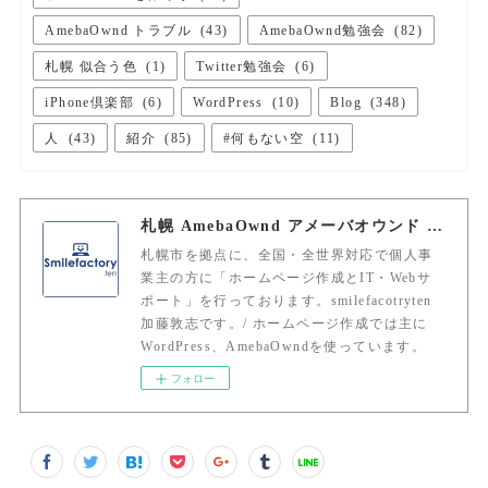
AmebaOwnd トラブル
(
43
)
AmebaOwnd勉強会
(
82
)
札幌 似合う色
(
1
)
Twitter勉強会
(
6
)
iPhone倶楽部
(
6
)
WordPress
(
10
)
Blog
(
348
)
人
(
43
)
紹介
(
85
)
#何もない空
(
11
)
札幌 AmebaOwnd アメーバオウンド 加藤敦志
札幌市を拠点に、全国・全世界対応で個人事
業主の方に「ホームページ作成とIT・Webサ
ポート」を行っております。smilefacotryten
加藤敦志です。/ ホームページ作成では主に
WordPress、AmebaOwndを使っています。
フォロー