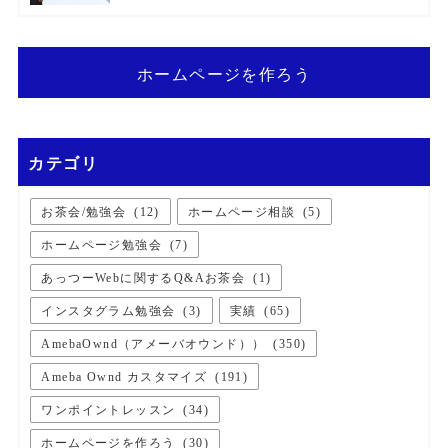
ホームページを作ろう
カテゴリ
お茶会/勉強会
(
12
)
ホームページ相談
(
5
)
ホームページ勉強会
(
7
)
あっつーWebに関するQ&Aお茶会
(
1
)
インスタグラム勉強会
(
3
)
実績
(
65
)
AmebaOwnd（アメーバオウンド））
(
350
)
Ameba Ownd カスタマイズ
(
191
)
ワンポイントレッスン
(
34
)
ホームページを作ろう
(
30
)