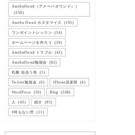
AmebaOwnd（アメーバオウンド））
(
350
)
Ameba Ownd カスタマイズ
(
191
)
ワンポイントレッスン
(
34
)
ホームページを作ろう
(
30
)
AmebaOwnd トラブル
(
43
)
AmebaOwnd勉強会
(
82
)
札幌 似合う色
(
1
)
Twitter勉強会
(
6
)
iPhone倶楽部
(
6
)
WordPress
(
10
)
Blog
(
348
)
人
(
43
)
紹介
(
85
)
#何もない空
(
11
)