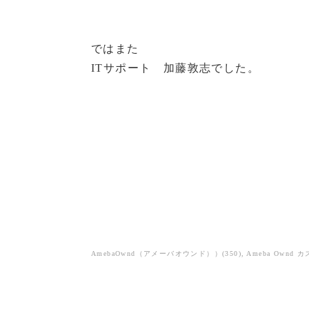
ではまた
ITサポート 加藤敦志でした。
AmebaOwnd（アメーバオウンド））
(
350
)
Ameba Ownd