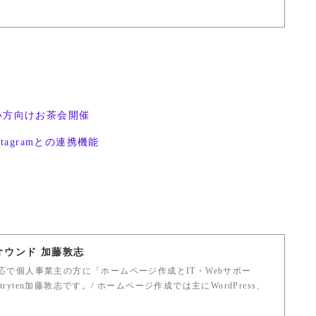
い方向けお茶会開催
stagramとの連携機能
バオウンド 加藤敦志
で個人事業主の方に「ホームページ作成とIT・Webサポー
tryten加藤敦志です。/ ホームページ作成では主にWordPress、