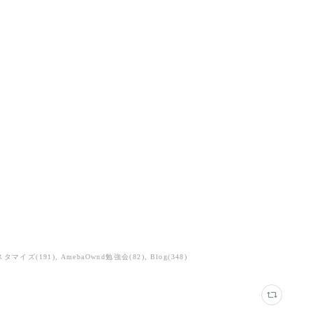
 カスタマイズ
(
191
)
AmebaOwnd勉強会
(
82
)
Blog
(
348
)