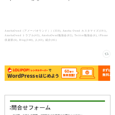
AmebaOwnd（アメーバオウンド））
(
350
)
Ameba Ownd カスタマイズ
(
191
)
AmebaOwnd トラブル
(
43
)
AmebaOwnd勉強会
(
82
)
Twitter勉強会
(
6
)
iPhone
倶楽部
(
6
)
Blog
(
348
)
人
(
43
)
紹介
(
85
)