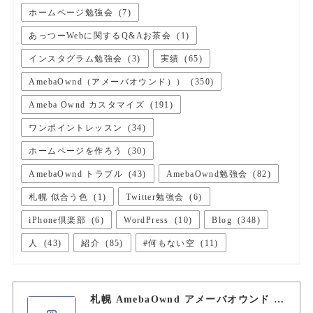
ホームページ勉強会
(
7
)
あっつーWebに関するQ&Aお茶会
(
1
)
インスタグラム勉強会
(
3
)
実績
(
65
)
AmebaOwnd（アメーバオウンド））
(
350
)
Ameba Ownd カスタマイズ
(
191
)
ワンポイントレッスン
(
34
)
ホームページを作ろう
(
30
)
AmebaOwnd トラブル
(
43
)
AmebaOwnd勉強会
(
82
)
札幌 似合う色
(
1
)
Twitter勉強会
(
6
)
iPhone倶楽部
(
6
)
WordPress
(
10
)
Blog
(
348
)
人
(
43
)
紹介
(
85
)
#何もない空
(
11
)
札幌 AmebaOwnd アメーバオウンド 加藤敦志