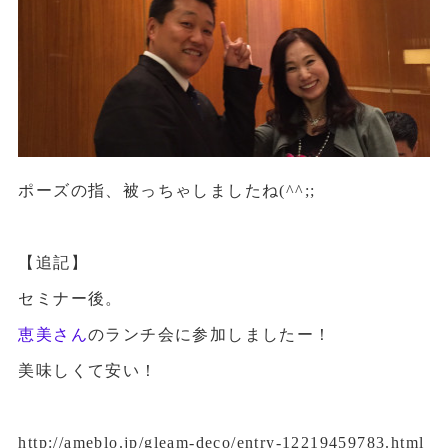
ポーズの指、被っちゃしましたね(^^;;
【追記】
セミナー後。
恵美さん
のランチ会に参加しましたー！
美味しくて安い！
http://ameblo.jp/gleam-deco/entry-12219459783.html