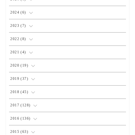
(
1
)
2024
(
6
)
(
1
)
2023
(
7
)
(
2
)
(
1
)
2022
(
8
)
(
3
)
(
3
)
(
1
)
2021
(
4
)
(
1
)
(
1
)
(
2
)
2020
(
19
)
(
1
)
(
1
)
(
1
)
(
1
)
2019
(
37
)
(
1
)
(
2
)
(
1
)
(
1
)
(
4
)
2018
(
45
)
(
2
)
(
1
)
(
4
)
(
4
)
2017
(
128
)
(
1
)
(
1
)
(
4
)
(
2
)
(
4
)
2016
(
136
)
(
1
)
(
3
)
(
3
)
(
4
)
(
12
)
2015
(
63
)