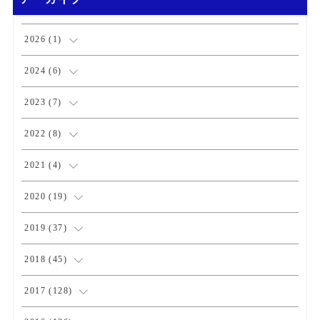
2026
(
1
)
(
1
)
2024
(
6
)
(
1
)
2023
(
7
)
(
2
)
(
1
)
2022
(
8
)
(
3
)
(
3
)
(
1
)
2021
(
4
)
(
1
)
(
1
)
(
2
)
2020
(
19
)
(
1
)
(
1
)
(
1
)
(
1
)
2019
(
37
)
(
1
)
(
2
)
(
1
)
(
1
)
(
4
)
2018
(
45
)
(
2
)
(
1
)
(
4
)
(
4
)
2017
(
128
)
(
1
)
(
1
)
(
4
)