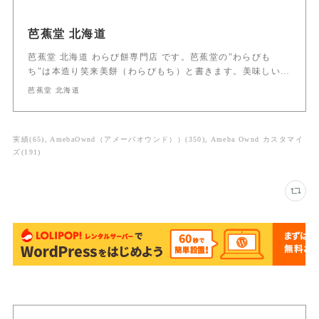
芭蕉堂 北海道
芭蕉堂 北海道 わらび餅専門店 です。芭蕉堂の"わらびも
ち"は本造り笑来美餅（わらびもち）と書きます。美味しい…
芭蕉堂 北海道
実績
(
65
)
AmebaOwnd（アメーバオウンド））
(
350
)
Ameba Ownd カスタマイ
ズ
(
191
)