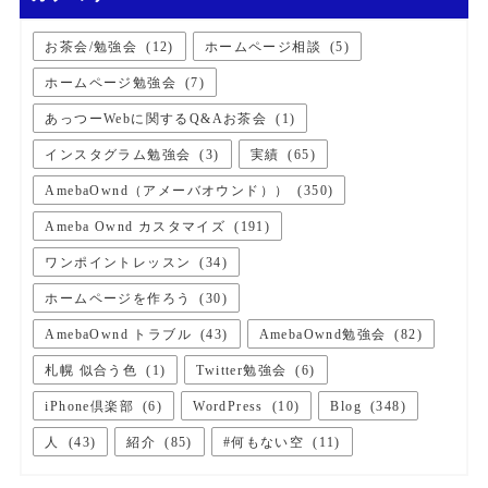
お茶会/勉強会
(
12
)
ホームページ相談
(
5
)
ホームページ勉強会
(
7
)
あっつーWebに関するQ&Aお茶会
(
1
)
インスタグラム勉強会
(
3
)
実績
(
65
)
AmebaOwnd（アメーバオウンド））
(
350
)
Ameba Ownd カスタマイズ
(
191
)
ワンポイントレッスン
(
34
)
ホームページを作ろう
(
30
)
AmebaOwnd トラブル
(
43
)
AmebaOwnd勉強会
(
82
)
札幌 似合う色
(
1
)
Twitter勉強会
(
6
)
iPhone倶楽部
(
6
)
WordPress
(
10
)
Blog
(
348
)
人
(
43
)
紹介
(
85
)
#何もない空
(
11
)