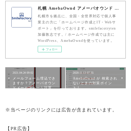
札幌 AmebaOwnd アメーバオウンド 加藤敦志
札幌市を拠点に、全国・全世界対応で個人事
業主の方に「ホームページ作成とIT・Webサ
ポート」を行っております。smilefacotryten
加藤敦志です。/ ホームページ作成では主に
WordPress、AmebaOwndを使っています。
フォロー
2021.04.24 09:02
2020.11.13 07:35
メールフォーム埋込でき
AmebaOwnd が 検索され
ますか？アメーバオウン
ないときの対策ポイン
ドメールフォーム設置…
ト！
※当ページのリンクには広告が含まれています。
【PR広告】