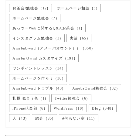
お茶会/勉強会
(
12
)
ホームページ相談
(
5
)
ホームページ勉強会
(
7
)
あっつーWebに関するQ&Aお茶会
(
1
)
インスタグラム勉強会
(
3
)
実績
(
65
)
AmebaOwnd（アメーバオウンド））
(
350
)
Ameba Ownd カスタマイズ
(
191
)
ワンポイントレッスン
(
34
)
ホームページを作ろう
(
30
)
AmebaOwnd トラブル
(
43
)
AmebaOwnd勉強会
(
82
)
札幌 似合う色
(
1
)
Twitter勉強会
(
6
)
iPhone倶楽部
(
6
)
WordPress
(
10
)
Blog
(
348
)
人
(
43
)
紹介
(
85
)
#何もない空
(
11
)