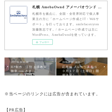
札幌 AmebaOwnd アメーバオウンド 加藤敦志
札幌市を拠点に、全国・全世界対応で個人事
業主の方に「ホームページ作成とIT・Webサ
ポート」を行っております。smilefacotryten
加藤敦志です。/ ホームページ作成では主に
WordPress、AmebaOwndを使っています。
フォロー
2022.06.29 05:46
2020.09.18 23:12
HP制作 江別 お香教室
応用編 メルカリ講座 １
御幸.cou さま
０月１７日（土曜日）開
催決定！
※当ページのリンクには広告が含まれています。
【PR広告】