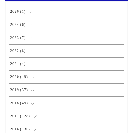
2026
(
1
)
(
1
)
2024
(
6
)
(
1
)
2023
(
7
)
(
2
)
(
1
)
2022
(
8
)
(
3
)
(
3
)
(
1
)
2021
(
4
)
(
1
)
(
1
)
(
2
)
2020
(
19
)
(
1
)
(
1
)
(
1
)
(
1
)
2019
(
37
)
(
1
)
(
2
)
(
1
)
(
1
)
(
4
)
2018
(
45
)
(
2
)
(
1
)
(
4
)
(
4
)
2017
(
128
)
(
1
)
(
1
)
(
4
)
(
2
)
(
4
)
2016
(
136
)