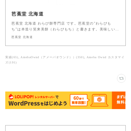
芭蕉堂 北海道
芭蕉堂 北海道 わらび餅専門店 です。芭蕉堂の"わらびも
ち"は本造り笑来美餅（わらびもち）と書きます。美味しい…
芭蕉堂 北海道
実績
(
65
)
AmebaOwnd（アメーバオウンド））
(
350
)
Ameba Ownd カスタマイ
ズ
(
191
)