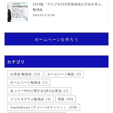
2024版「アメブロSEO対策強化の方法を学ぶ」
勉強会
2024.03.17 22:44
ホームページを作ろう
カテゴリ
お茶会/勉強会
(
12
)
ホームページ相談
(
5
)
ホームページ勉強会
(
7
)
あっつーWebに関するQ&Aお茶会
(
1
)
インスタグラム勉強会
(
3
)
実績
(
65
)
AmebaOwnd（アメーバオウンド））
(
350
)