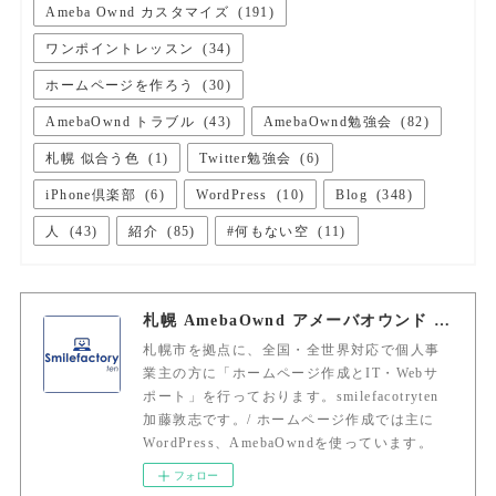
Ameba Ownd カスタマイズ
(
191
)
ワンポイントレッスン
(
34
)
ホームページを作ろう
(
30
)
AmebaOwnd トラブル
(
43
)
AmebaOwnd勉強会
(
82
)
札幌 似合う色
(
1
)
Twitter勉強会
(
6
)
iPhone倶楽部
(
6
)
WordPress
(
10
)
Blog
(
348
)
人
(
43
)
紹介
(
85
)
#何もない空
(
11
)
札幌 AmebaOwnd アメーバオウンド 加藤敦志
札幌市を拠点に、全国・全世界対応で個人事
業主の方に「ホームページ作成とIT・Webサ
ポート」を行っております。smilefacotryten
加藤敦志です。/ ホームページ作成では主に
WordPress、AmebaOwndを使っています。
フォロー