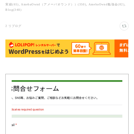
実績
(
65
)
AmebaOwnd（アメーバオウンド））
(
350
)
AmebaOwnd勉強会
(
82
)
Blog
(
348
)
2
リブログ