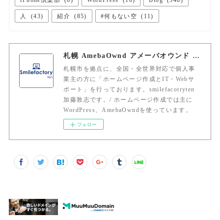
iPhone倶楽部
(
6
)
WordPress
(
10
)
Blog
(
348
)
人
(
43
)
紹介
(
85
)
#何もない空
(
11
)
札幌 AmebaOwnd アメーバオウンド 加藤敦志
札幌市を拠点に、全国・全世界対応で個人事
業主の方に「ホームページ作成とIT・Webサ
ポート」を行っております。smilefacotryten
加藤敦志です。/ ホームページ作成では主に
WordPress、AmebaOwndを使っています。
フォロー