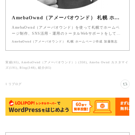
AmebaOwnd（アメーバオウンド） 札幌 ホームページ作成 加藤敦志
AmebaOwnd（アメーバオウンド）を使って札幌でホームペ
ージ制作、SNS活用・運用のトータルWebサポートをして…
AmebaOwnd（アメーバオウンド） 札幌 ホームページ作成 加藤敦志
実績
(
65
)
AmebaOwnd（アメーバオウンド））
(
350
)
Ameba Ownd カスタマイ
ズ
(
191
)
Blog
(
348
)
紹介
(
85
)
1
リブログ