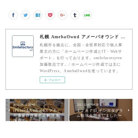
札幌 AmebaOwnd アメーバオウンド 加藤敦志
札幌市を拠点に、全国・全世界対応で個人事
業主の方に「ホームページ作成とIT・Webサ
ポート」を行っております。smilefacotryten
加藤敦志です。/ ホームページ作成では主に
WordPress、AmebaOwndを使っています。
フォロー
2019.04.12 22:42
2017.12.07 04:28
iPhone&Androidスマホ
１２月７日 インスタグラ
画像保存容量不足解消 勉
ム勉強会開催しました〜
強会！