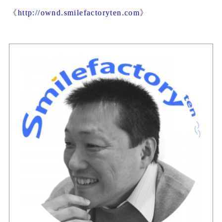
《
http://ownd.smilefactoryten.com
》