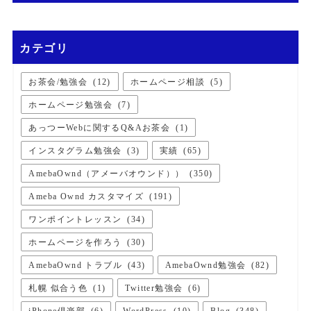
カテゴリ
お茶会/勉強会
(
12
)
ホームページ相談
(
5
)
ホームページ勉強会
(
7
)
あっつーWebに関するQ&Aお茶会
(
1
)
インスタグラム勉強会
(
3
)
実績
(
65
)
AmebaOwnd（アメーバオウンド））
(
350
)
Ameba Ownd カスタマイズ
(
191
)
ワンポイントレッスン
(
34
)
ホームページを作ろう
(
30
)
AmebaOwnd トラブル
(
43
)
AmebaOwnd勉強会
(
82
)
札幌 似合う色
(
1
)
Twitter勉強会
(
6
)