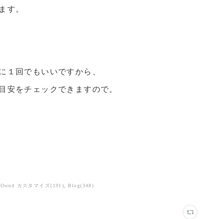
ます。
に１回でもいいですから、
目安をチェックできますので。
a Ownd カスタマイズ
(
191
)
Blog
(
348
)