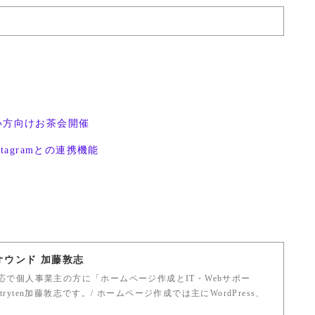
い方向けお茶会開催
stagramとの連携機能
バオウンド 加藤敦志
で個人事業主の方に「ホームページ作成とIT・Webサポー
tryten加藤敦志です。/ ホームページ作成では主にWordPress、