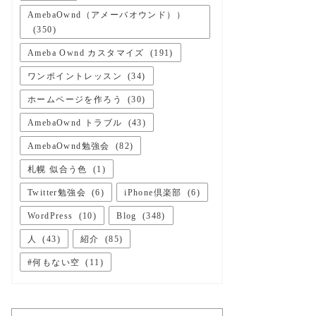
AmebaOwnd（アメーバオウンド））
(
350
)
Ameba Ownd カスタマイズ
(
191
)
ワンポイントレッスン
(
34
)
ホームページを作ろう
(
30
)
AmebaOwnd トラブル
(
43
)
AmebaOwnd勉強会
(
82
)
札幌 似合う色
(
1
)
Twitter勉強会
(
6
)
iPhone倶楽部
(
6
)
WordPress
(
10
)
Blog
(
348
)
人
(
43
)
紹介
(
85
)
#何もない空
(
11
)