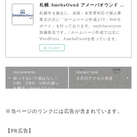
札幌 AmebaOwnd アメーバオウンド 加藤敦志
札幌市を拠点に、全国・全世界対応で個人事
業主の方に「ホームページ作成とIT・Webサ
ポート」を行っております。smilefacotryten
加藤敦志です。/ ホームページ作成では主に
WordPress、AmebaOwndを使っています。
フォロー
2016.06.09 00:09
2016.06.07 10:40
知っておいて損はなし！
６月のアクセス状況
URL・URN・URIの違い
を解説｜ferret [フェレ…
※当ページのリンクには広告が含まれています。
【PR広告】