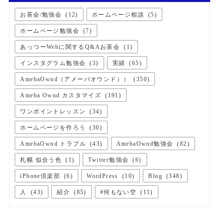
お茶会/勉強会
(
12
)
ホームページ相談
(
5
)
ホームページ勉強会
(
7
)
あっつーWebに関するQ&Aお茶会
(
1
)
インスタグラム勉強会
(
3
)
実績
(
65
)
AmebaOwnd（アメーバオウンド））
(
350
)
Ameba Ownd カスタマイズ
(
191
)
ワンポイントレッスン
(
34
)
ホームページを作ろう
(
30
)
AmebaOwnd トラブル
(
43
)
AmebaOwnd勉強会
(
82
)
札幌 似合う色
(
1
)
Twitter勉強会
(
6
)
iPhone倶楽部
(
6
)
WordPress
(
10
)
Blog
(
348
)
人
(
43
)
紹介
(
85
)
#何もない空
(
11
)