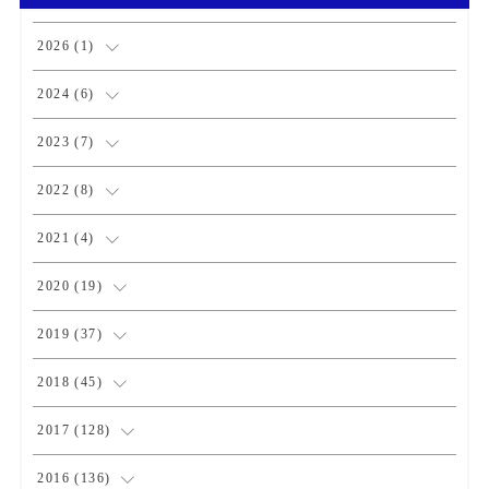
2026
(
1
)
(
1
)
2024
(
6
)
(
1
)
2023
(
7
)
(
2
)
(
1
)
2022
(
8
)
(
3
)
(
3
)
(
1
)
2021
(
4
)
(
1
)
(
1
)
(
2
)
2020
(
19
)
(
1
)
(
1
)
(
1
)
(
1
)
2019
(
37
)
(
1
)
(
2
)
(
1
)
(
1
)
(
4
)
2018
(
45
)
(
2
)
(
1
)
(
4
)
(
4
)
2017
(
128
)
(
1
)
(
1
)
(
4
)
(
2
)
(
4
)
2016
(
136
)