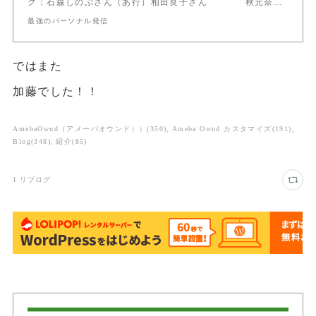
ク：石森しのぶさん（あ行）相⽥良⼦さん 秋元奈…
最強のパーソナル発信
ではまた
加藤でした！！
AmebaOwnd（アメーバオウンド））
(
350
)
Ameba Ownd カスタマイズ
(
191
)
Blog
(
348
)
紹介
(
85
)
1
リブログ