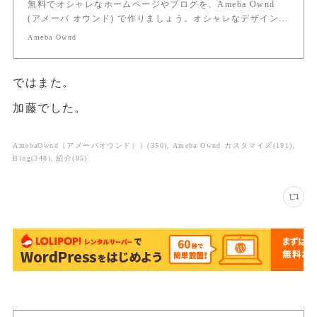
無料でオシャレなホームページやブログを、Ameba Ownd
(アメーバ オウンド) で作りましょう。オシャレなデザイン…
Ameba Ownd
ではまた。
加藤でした。
AmebaOwnd（アメーバオウンド））
(
350
)
Ameba Ownd カスタマイズ
(
191
)
Blog
(
348
)
紹介
(
85
)