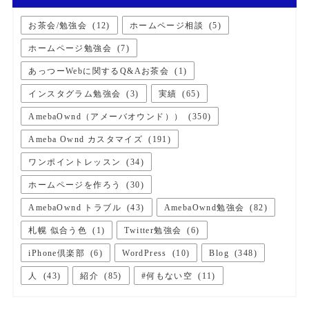
お茶会/勉強会
(
12
)
ホームページ相談
(
5
)
ホームページ勉強会
(
7
)
あっつーWebに関するQ&Aお茶会
(
1
)
インスタグラム勉強会
(
3
)
実績
(
65
)
AmebaOwnd（アメーバオウンド））
(
350
)
Ameba Ownd カスタマイズ
(
191
)
ワンポイントレッスン
(
34
)
ホームページを作ろう
(
30
)
AmebaOwnd トラブル
(
43
)
AmebaOwnd勉強会
(
82
)
札幌 似合う色
(
1
)
Twitter勉強会
(
6
)
iPhone倶楽部
(
6
)
WordPress
(
10
)
Blog
(
348
)
人
(
43
)
紹介
(
85
)
#何もない空
(
11
)