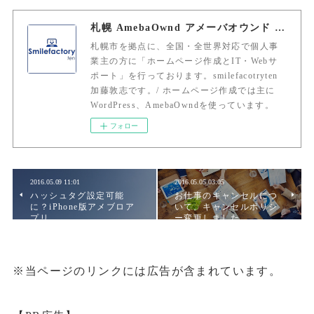
札幌 AmebaOwnd アメーバオウンド 加藤敦志
札幌市を拠点に、全国・全世界対応で個人事
業主の方に「ホームページ作成とIT・Webサ
ポート」を行っております。smilefacotryten
加藤敦志です。/ ホームページ作成では主に
WordPress、AmebaOwndを使っています。
フォロー
2016.05.09 11:01
2016.05.05 03:05
ハッシュタグ設定可能
お仕事のキャンセルにつ
に？iPhone版アメブロア
いて。キャンセルポリシ
プリ
ー変更しました。
※当ページのリンクには広告が含まれています。