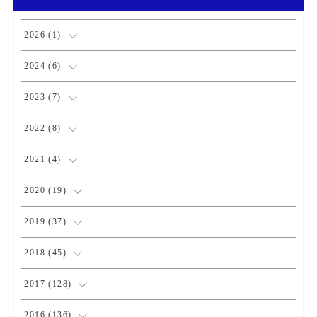
2026
(
1
)
(
1
)
2024
(
6
)
(
1
)
2023
(
7
)
(
2
)
(
1
)
2022
(
8
)
(
3
)
(
3
)
(
1
)
2021
(
4
)
(
1
)
(
1
)
(
2
)
2020
(
19
)
(
1
)
(
1
)
(
1
)
(
1
)
2019
(
37
)
(
1
)
(
2
)
(
1
)
(
1
)
(
4
)
2018
(
45
)
(
2
)
(
1
)
(
4
)
(
4
)
2017
(
128
)
(
1
)
(
1
)
(
4
)
(
2
)
(
4
)
2016
(
136
)