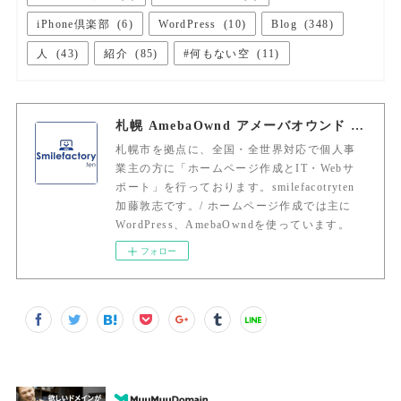
iPhone倶楽部
(
6
)
WordPress
(
10
)
Blog
(
348
)
人
(
43
)
紹介
(
85
)
#何もない空
(
11
)
札幌 AmebaOwnd アメーバオウンド 加藤敦志
札幌市を拠点に、全国・全世界対応で個人事
業主の方に「ホームページ作成とIT・Webサ
ポート」を行っております。smilefacotryten
加藤敦志です。/ ホームページ作成では主に
WordPress、AmebaOwndを使っています。
フォロー