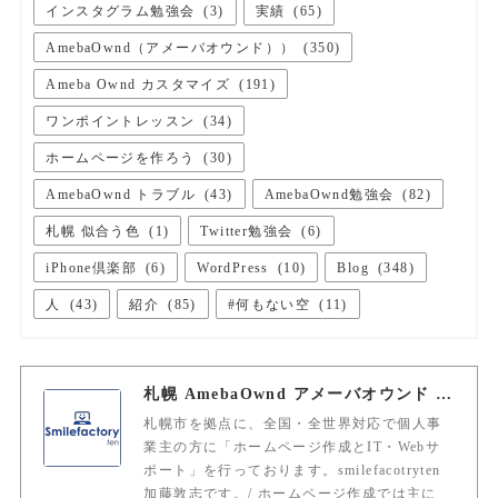
インスタグラム勉強会
(
3
)
実績
(
65
)
AmebaOwnd（アメーバオウンド））
(
350
)
Ameba Ownd カスタマイズ
(
191
)
ワンポイントレッスン
(
34
)
ホームページを作ろう
(
30
)
AmebaOwnd トラブル
(
43
)
AmebaOwnd勉強会
(
82
)
札幌 似合う色
(
1
)
Twitter勉強会
(
6
)
iPhone倶楽部
(
6
)
WordPress
(
10
)
Blog
(
348
)
人
(
43
)
紹介
(
85
)
#何もない空
(
11
)
札幌 AmebaOwnd アメーバオウンド 加藤敦志
札幌市を拠点に、全国・全世界対応で個人事
業主の方に「ホームページ作成とIT・Webサ
ポート」を行っております。smilefacotryten
加藤敦志です。/ ホームページ作成では主に