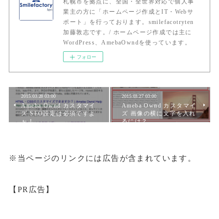
札幌市を拠点に、全国・全世界対応で個人事
業主の方に「ホームページ作成とIT・Webサ
ポート」を行っております。smilefacotryten
加藤敦志です。/ ホームページ作成では主に
WordPress、AmebaOwndを使っています。
フォロー
2015.03.28 03:00
2015.03.27 03:00
Ameba Ownd カスタマイ
Ameba Ownd カスタマイ
ズ SEO設定は必須ですよ
ズ 画像の横に文字を入れ
ぉ！
るには？
※当ページのリンクには広告が含まれています。
【PR広告】