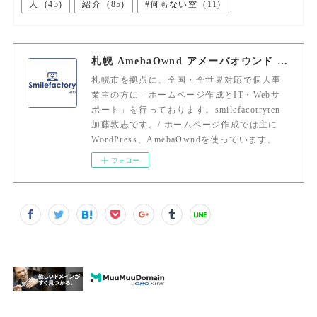
人
(
43
)
紹介
(
85
)
#何もない空
(
11
)
札幌 AmebaOwnd アメーバオウンド 加藤敦志
札幌市を拠点に、全国・全世界対応で個人事
業主の方に「ホームページ作成とIT・Webサ
ポート」を行っております。smilefacotryten
加藤敦志です。/ ホームページ作成では主に
WordPress、AmebaOwndを使っています。
フォロー