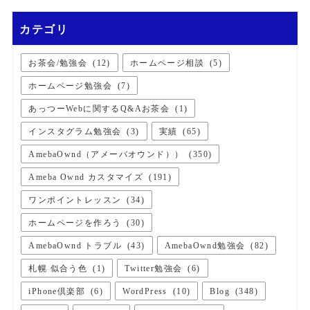
カテゴリ
お茶会/勉強会
(
12
)
ホームページ相談
(
5
)
ホームページ勉強会
(
7
)
あっつーWebに関するQ&Aお茶会
(
1
)
インスタグラム勉強会
(
3
)
実績
(
65
)
AmebaOwnd（アメーバオウンド））
(
350
)
Ameba Ownd カスタマイズ
(
191
)
ワンポイントレッスン
(
34
)
ホームページを作ろう
(
30
)
AmebaOwnd トラブル
(
43
)
AmebaOwnd勉強会
(
82
)
札幌 似合う色
(
1
)
Twitter勉強会
(
6
)
iPhone倶楽部
(
6
)
WordPress
(
10
)
Blog
(
348
)