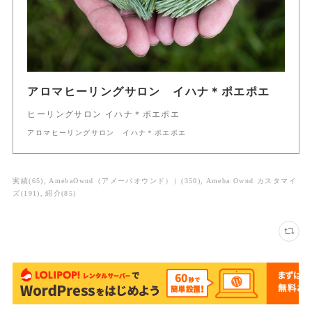
アロマヒーリングサロン イハナ＊ポエポエ
ヒーリングサロン イハナ＊ポエポエ
アロマヒーリングサロン イハナ＊ポエポエ
実績
(
65
)
AmebaOwnd（アメーバオウンド））
(
350
)
Ameba Ownd カスタマイ
ズ
(
191
)
紹介
(
85
)