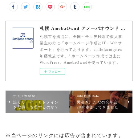
札幌 AmebaOwnd アメーバオウンド 加藤敦志
札幌市を拠点に、全国・全世界対応で個人事
業主の方に「ホームページ作成とIT・Webサ
ポート」を行っております。smilefacotryten
加藤敦志です。/ ホームページ作成では主に
WordPress、AmebaOwndを使っています。
フォロー
2016.12.22 03:00
2016.12.18 10:44
誰がサーバーとドメイン
男泣き...ただの忘年会
を取得・管理するのか？
2016参加してきました
ぁ〜！
※当ページのリンクには広告が含まれています。